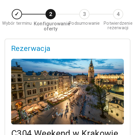
Wybór terminu
Konfigurowanie
Podsumowanie
Potwierdzenie
rezerwacji
oferty
Rezerwacja
C304 Weekend w Krakowie