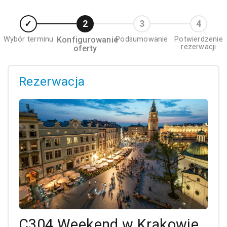
Wybór terminu
Konfigurowanie
Podsumowanie
Potwierdzenie
rezerwacji
oferty
Rezerwacja
C304 Weekend w Krakowie