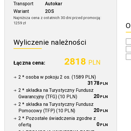
Transport
Autokar
Wariant
2OS
Najniższa cena z ostatnich 30 dni przed promocją:
1259 zł
O
Wyliczenie należności
2818
PLN
Łączna cena:
2
*
osoba w pokoju 2 os. (1589 PLN)
3178
PLN
2
*
składka na Turystyczny Fundusz
20
Gwarancyjny (TFG) (10 PLN)
PLN
2
*
składka na Turystyczny Fundusz
20
Pomocowy (TFP) (10 PLN)
PLN
2
*
Pozostałe świadczenia zgodne z
0
ofertą
PLN