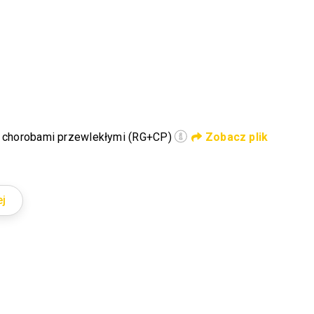
z chorobami przewlekłymi (RG+CP)
Zobacz plik
j