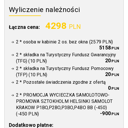
Wyliczenie należności
4298
PLN
Łączna cena:
2
*
osoba w kabinie 2 os. bez okna (2579 PLN)
5158
PLN
2
*
składka na Turystyczny Fundusz Gwarancyjny
20
(TFG) (10 PLN)
PLN
2
*
składka na Turystyczny Fundusz Pomocowy
20
(TFP) (10 PLN)
PLN
2
*
Pozostałe świadczenia zgodne z ofertą
0
PLN
2
*
PROMOCJA WYCIECZKA SAMOLOTOWO-
PROMOWA SZTOKHOLM HELSINKI SAMOLOT
KRAKOW P1BO,P2BO,P3BO,P4BO BB (-450)
-900
(-450 PLN)
PLN
Dodatkowo płatne: